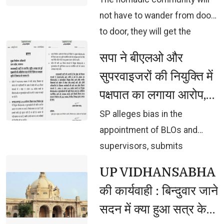
मुख्यमंत्री योगी आदित्यनाथ
not have to wander from door
to door, they will get the
opportunity for development
सपा ने बीएलओ और 
with respect: Chief Minister
सुपरवाइजरों की नियुक्ति में
Yogi Adityanath
पक्षपात का लगाया आरोप,
चुनाव आयोग को सौंपा
SP alleges bias in the 
ज्ञापन, जांच की मांग
appointment of BLOs and
supervisors, submits
memorandum to Election
UP VIDHANSABHA 
Commission, demands
की कार्यवाही : बिन्दुवार जाने
investigation
सदन में क्या हुआ सत्र के