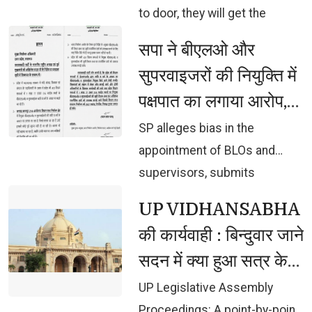
to door, they will get the
opportunity for development
सपा ने बीएलओ और 
with respect: Chief Minister
सुपरवाइजरों की नियुक्ति में
Yogi Adityanath
पक्षपात का लगाया आरोप,
चुनाव आयोग को सौंपा
SP alleges bias in the 
ज्ञापन, जांच की मांग
appointment of BLOs and
supervisors, submits
memorandum to Election
UP VIDHANSABHA 
Commission, demands
की कार्यवाही : बिन्दुवार जाने
investigation
सदन में क्या हुआ सत्र के
तीसरे दिन
UP Legislative Assembly 
Proceedings: A point-by-point