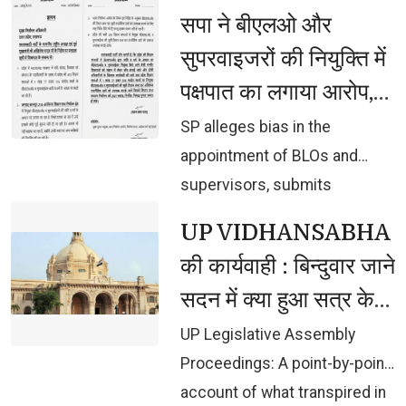
opportunity for development
सपा ने बीएलओ और 
with respect: Chief Minister
सुपरवाइजरों की नियुक्ति में
Yogi Adityanath
पक्षपात का लगाया आरोप,
चुनाव आयोग को सौंपा
SP alleges bias in the 
ज्ञापन, जांच की मांग
appointment of BLOs and
supervisors, submits
memorandum to Election
UP VIDHANSABHA 
Commission, demands
की कार्यवाही : बिन्दुवार जाने
investigation
सदन में क्या हुआ सत्र के
तीसरे दिन
UP Legislative Assembly 
Proceedings: A point-by-point
account of what transpired in