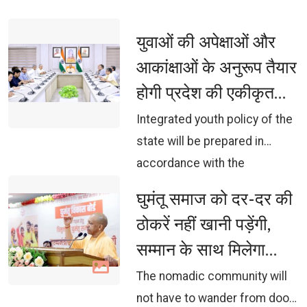
the House on the third day of
the session.
युवाओं की अपेक्षाओं और 
आकांक्षाओं के अनुरूप तैयार
होगी प्रदेश की एकीकृत
युवा नीति: मुख्यमंत्री
Integrated youth policy of the 
state will be prepared in
accordance with the
expectations and aspirations
घुमंतू समाज को दर-दर की 
of the youth: Chief Minister
ठोकरें नहीं खानी पड़ेंगी,
सम्मान के साथ मिलेगा
विकास का अवसर:
The nomadic community will 
मुख्यमंत्री योगी आदित्यनाथ
not have to wander from door