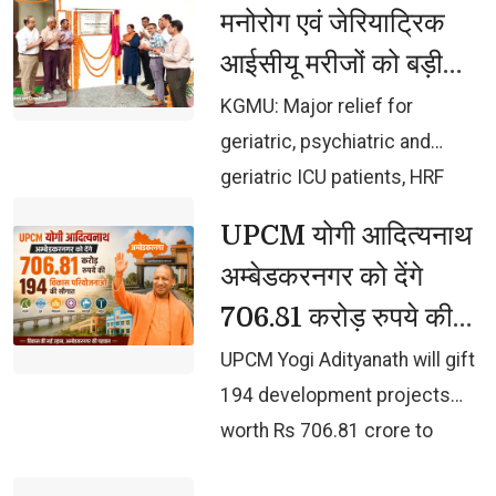
मनोरोग एवं जेरियाट्रिक
आईसीयू मरीजों को बड़ी
राहत, एचआरएफ दवा
KGMU: Major relief for 
काउंटर का शुभारंभ
geriatric, psychiatric and
geriatric ICU patients, HRF
medicine counter inaugurated
UPCM योगी आदित्यनाथ 
अम्बेडकरनगर को देंगे
706.81 करोड़ रुपये की
194 विकास परियोजनाओं
UPCM Yogi Adityanath will gift 
की सौगात
194 development projects
worth Rs 706.81 crore to
Ambedkar Nagar.